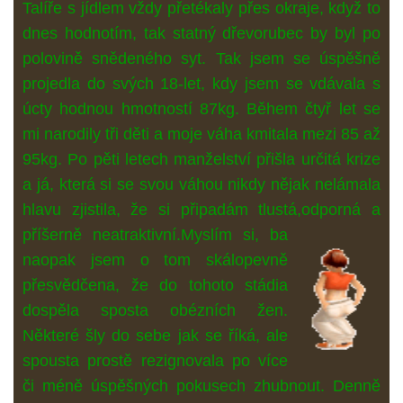
Talíře s jídlem vždy přetékaly přes okraje, když to
dnes hodnotím, tak statný dřevorubec by byl po
polovině snědeného syt. Tak jsem se úspěšně
projedla do svých 18-let, kdy jsem se vdávala s
úcty hodnou hmotností 87kg. Během čtyř let se
mi narodily tři děti a moje váha kmitala mezi 85 až
95kg. Po pěti letech manželství přišla určitá krize
a já, která si se svou váhou nikdy nějak nelámala
hlavu zjistila, že si připadám tlustá,odporná a
příšerně neatraktivní.Myslím si,
ba
naopak jsem o tom skálopevně
přesvědčena, že do tohoto stádia
dospěla sposta obézních žen.
Některé šly do sebe jak se říká, ale
spousta prostě rezignovala po více
či méně úspěšných pokusech zhubnout. Denně