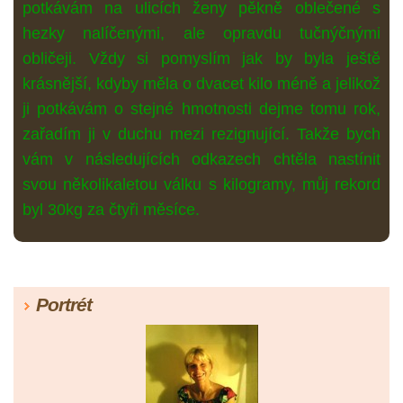
potkávám na ulicích ženy pěkně oblečené s
hezky nalíčenými, ale opravdu tučnýčnými
obličeji. Vždy si pomyslím jak by byla ještě
krásnější, kdyby měla o dvacet kilo méně a jelikož
ji potkávám o stejné hmotnosti dejme tomu rok,
zařadím ji v duchu mezi rezignující. Takže bych
vám v následujících odkazech chtěla nastínit
svou několikaletou válku s kilogramy, můj rekord
byl 30kg za čtyři měsíce.
Portrét