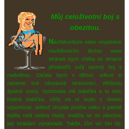
Můj celoživotní boj s
obezitou.
N
ávštěvníkům nebo respektive
návštěvnicím těchto www
stránek bych chtěla ve skratce
předestřít svůj úporný boj s
nadváhou. Začala bych v dětsví, odkud si
neseme své návykové stravovací, většinou
špatné vzory. Vychovala mě babička a to moc
hodná babička, vždy na ni budu s láskou
vzpomínat. Jelikož chudák prožila válku a patrně
trpěla celá rodina hlady, snažila se mi všechno
její strádání vynahradit. Takže, čím víc tím líp.